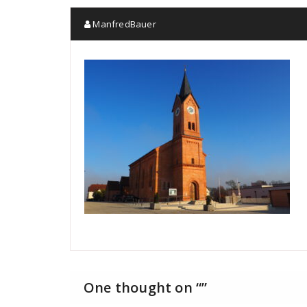
ManfredBauer
One thought on “
”