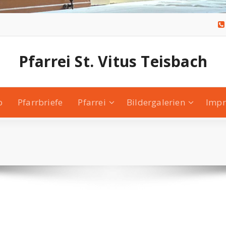
Pfarrei St. Vitus Teisbach
o
Pfarrbriefe
Pfarrei
Bildergalerien
Imp